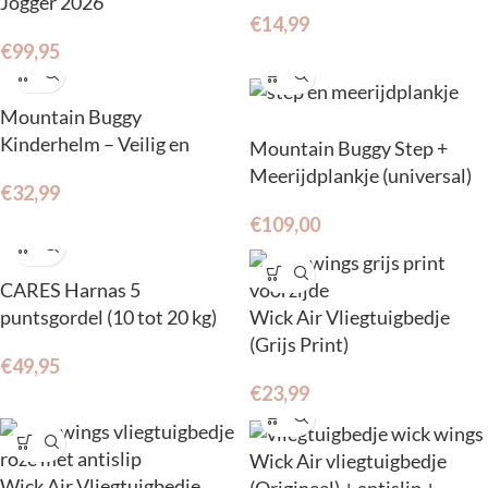
Jogger 2026
€
14,99
€
99,95
Mountain Buggy
Kinderhelm – Veilig en
Mountain Buggy Step +
verstelbaar (2- 7 jr.)
Meerijdplankje (universal)
€
32,99
€
109,00
CARES Harnas 5
puntsgordel (10 tot 20 kg)
Wick Air Vliegtuigbedje
(Grijs Print)
€
49,95
€
23,99
Wick Air vliegtuigbedje
Wick Air Vliegtuigbedje
(Origineel) + antislip +