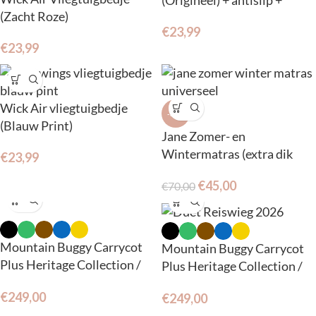
(Zacht Roze)
pompje
€
23,99
€
23,99
Wick Air vliegtuigbedje
-36%
(Blauw Print)
Jane Zomer- en
Wintermatras (extra dik
€
23,99
matras en verkleiner)
€
45,00
€
70,00
Mountain Buggy Carrycot
Mountain Buggy Carrycot
Plus Heritage Collection /
Plus Heritage Collection /
V4 voor Urban Jungle en
V4 voor Duet
€
249,00
€
249,00
terrain.