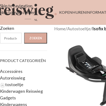
Skip to navigation
Skip to main content
KOPEN
HUREN
INFORMAT
Zoeken
Home
/
Autostoeltje
/
Isofix 
ZOEKEN
PRODUCT CATEGORIEËN
Accessoires
Autoreiswieg
Autostoeltje
Kinderwagen Reiswieg
Gadgets
Kinderwagens