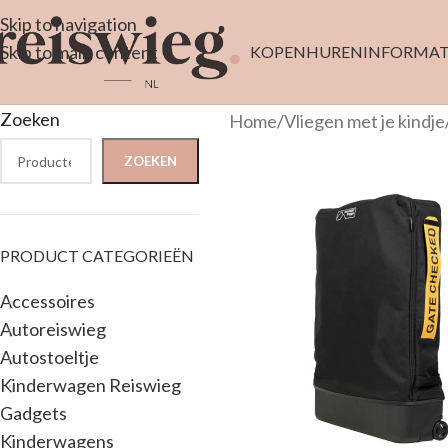
Skip to navigation
Skip to main content
KOPEN
HUREN
INFORMAT
Zoeken
Home
/
Vliegen met je kindje
ZOEKEN
PRODUCT CATEGORIEËN
Accessoires
Autoreiswieg
Autostoeltje
Kinderwagen Reiswieg
Gadgets
Kinderwagens