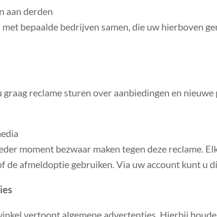
n aan derden
 met bepaalde bedrijven samen, die uw hierboven 
u graag reclame sturen over aanbiedingen en nieuwe 
media
ieder moment bezwaar maken tegen deze reclame. Elke
of de afmeldoptie gebruiken. Via uw account kunt u d
ies
nkel vertoont algemene advertenties. Hierbij houd