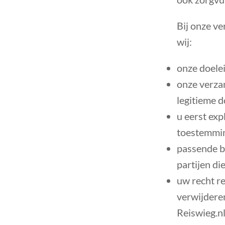
Bij onze ve
wij:
onze doelei
onze verza
legitieme d
u eerst ex
toestemming
passende b
partijen d
uw recht r
verwijdere
Reiswieg.nl