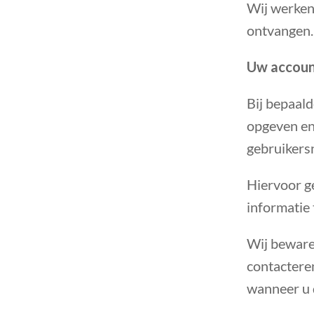
Wij werken
ontvangen.
Uw accou
Bij bepaald
opgeven en
gebruikers
Hiervoor g
informatie 
Wij bewaren
contactere
wanneer u d