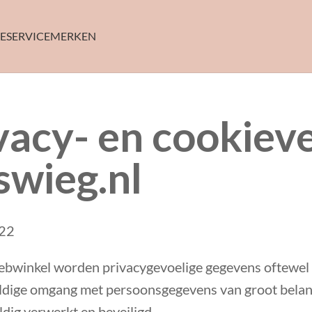
E
SERVICE
MERKEN
vacy- en cookiev
swieg.nl
022
ebwinkel worden privacygevoelige gegevens oftewel 
ldige omgang met persoonsgegevens van groot belan
dig verwerkt en beveiligd.