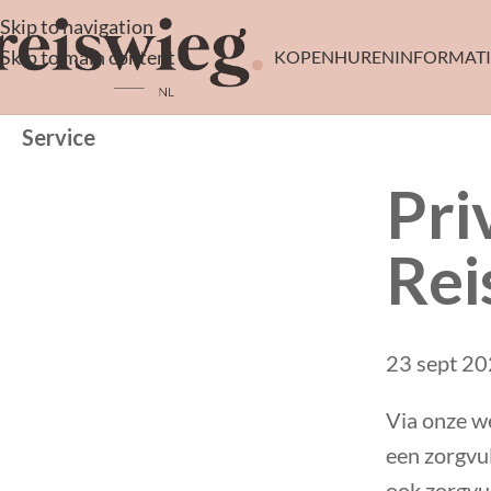
Skip to navigation
Skip to main content
KOPEN
HUREN
INFORMATI
Service
Pri
Rei
23 sept 2
Via onze w
een zorgvu
ook zorgvul