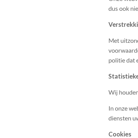
dus ook nie
Verstrekki
Met uitzon
voorwaarde 
politie dat
Statistiek
Wij houden 
In onze we
diensten u
Cookies