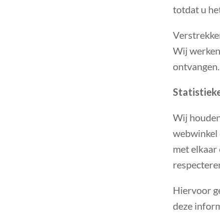
totdat u h
Verstrekke
Wij werken
ontvangen.
Statistiek
Wij houden 
webwinkel 
met elkaar 
respecteren.
Hiervoor g
deze inform