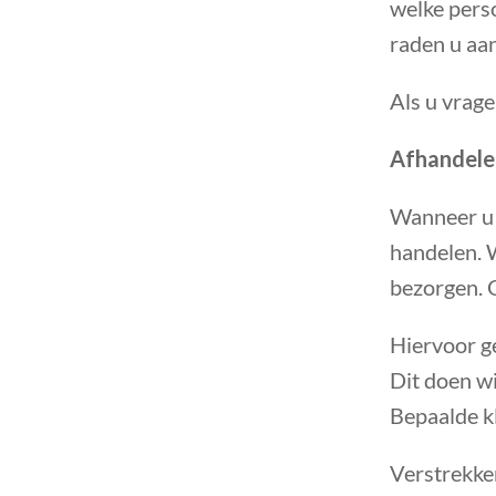
welke pers
raden u aan
Als u vrage
Afhandelen
Wanneer u b
handelen. 
bezorgen. O
Hiervoor g
Dit doen wi
Bepaalde kl
Verstrekke