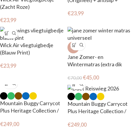
(Zacht Roze)
pompje
€
23,99
€
23,99
Wick Air vliegtuigbedje
-36%
(Blauw Print)
Jane Zomer- en
Wintermatras (extra dik
€
23,99
matras en verkleiner)
€
45,00
€
70,00
Mountain Buggy Carrycot
Mountain Buggy Carrycot
Plus Heritage Collection /
Plus Heritage Collection /
V4 voor Urban Jungle en
V4 voor Duet
€
249,00
€
249,00
terrain.