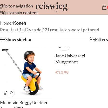
Skip to navigation
Skip to main content
Home
/
Kopen
Resultaat 1–12 van de 121 resultaten wordt getoond
Show sidebar
Filters
Jane Universeel
Muggennet
€
14,99
Mountain Buggy Unirider