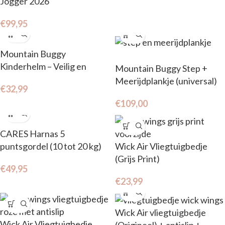
Jogger 2026
€
99,95
Mountain Buggy
Kinderhelm – Veilig en
Mountain Buggy Step +
verstelbaar (2- 7 jr.)
Meerijdplankje (universal)
€
32,99
€
109,00
CARES Harnas 5
puntsgordel (10 tot 20 kg)
Wick Air Vliegtuigbedje
(Grijs Print)
€
49,95
€
23,99
Wick Air vliegtuigbedje
Wick Air Vliegtuigbedje
(Origineel) + antislip +