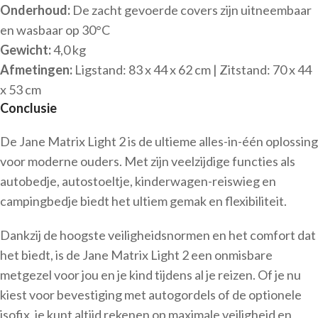
Onderhoud:
De zacht gevoerde covers zijn uitneembaar
en wasbaar op 30°C
Gewicht:
4,0 kg
Afmetingen:
Ligstand: 83 x 44 x 62 cm | Zitstand: 70 x 44
x 53 cm
Conclusie
De Jane Matrix Light 2 is de ultieme alles-in-één oplossing
voor moderne ouders. Met zijn veelzijdige functies als
autobedje, autostoeltje, kinderwagen-reiswieg en
campingbedje biedt het ultiem gemak en flexibiliteit.
Dankzij de hoogste veiligheidsnormen en het comfort dat
het biedt, is de Jane Matrix Light 2 een onmisbare
metgezel voor jou en je kind tijdens al je reizen. Of je nu
kiest voor bevestiging met autogordels of de optionele
isofix, je kunt altijd rekenen op maximale veiligheid en