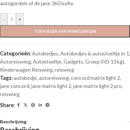
autogordels of de jane 360 isofix.
-
+
TOEVOEGEN AAN WINKELWAGEN
Categorieën:
Autobedjes
,
Autobedjes & autostoeltje in 1
,
Autoreiswieg
,
Autostoeltje
,
Gadgets
,
Groep 0 (0-13 kg)
,
Kinderwagen Reiswieg
,
reiswieg
Tags:
autobedje
,
autoreiswieg
,
concord matrix light 2
,
jane concord
,
jane matrix light 2
,
jane matrix light 2 pro
,
reiswieg
Share:
Beschrijving
Beschrijving