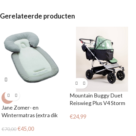
Gerelateerde producten
Mountain Buggy Duet
-36%
Reiswieg Plus V4 Storm
Jane Zomer- en
Cover
Wintermatras (extra dik
€
24,99
matras en verkleiner)
€
45,00
€
70,00