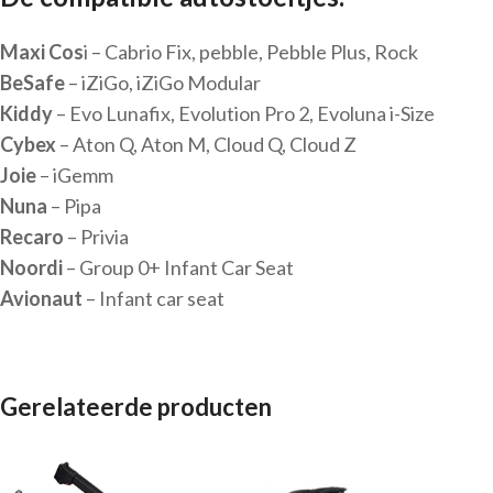
Maxi Cos
i – Cabrio Fix, pebble, Pebble Plus, Rock
BeSafe
– iZiGo, iZiGo Modular
Kiddy
– Evo Lunafix, Evolution Pro 2, Evoluna i-Size
Cybex
– Aton Q, Aton M, Cloud Q, Cloud Z
Joie
– iGemm
Nuna
– Pipa
Recaro
– Privia
Noordi
– Group 0+ Infant Car Seat
Avionaut
– Infant car seat
Gerelateerde producten