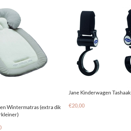
Jane Kinderwagen Tashaak
€
20,00
en Wintermatras (extra dik
rkleiner)
0