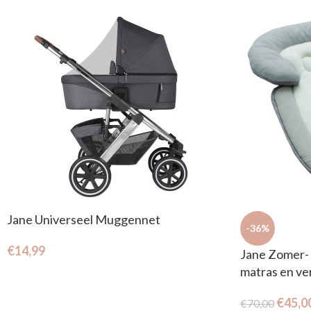
Jane Universeel Muggennet
-36%
€
14,99
Jane Zomer- 
matras en ve
€
45,0
€
70,00