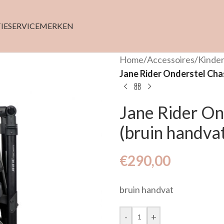
IE
SERVICE
MERKEN
Home
/
Accessoires
/
Kinde
Jane Rider Onderstel Cha
Jane Rider On
(bruin handva
€
290,00
bruin handvat
-
+