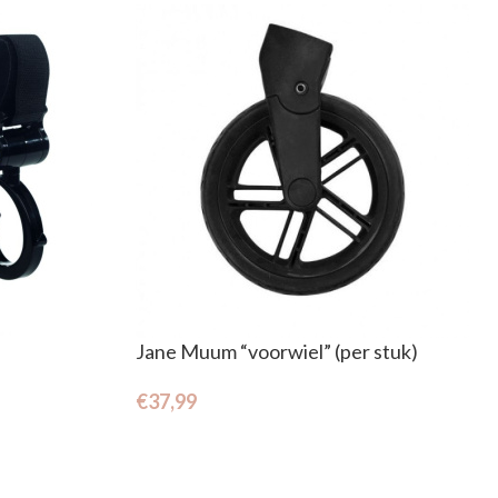
Jane Muum “voorwiel” (per stuk)
€
37,99