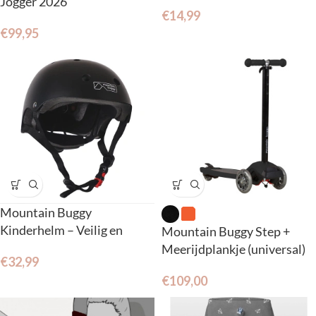
Jogger 2026
€
14,99
€
99,95
Mountain Buggy
Kinderhelm – Veilig en
Mountain Buggy Step +
verstelbaar (2- 7 jr.)
Meerijdplankje (universal)
€
32,99
€
109,00