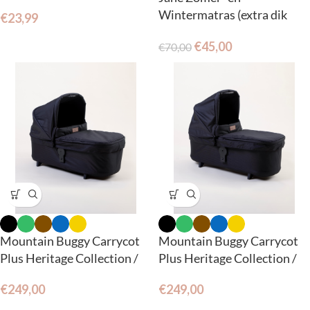
Wintermatras (extra dik
€
23,99
matras en verkleiner)
€
45,00
€
70,00
Mountain Buggy Carrycot
Mountain Buggy Carrycot
Plus Heritage Collection /
Plus Heritage Collection /
V4 voor Urban Jungle en
V4 voor Duet
€
249,00
€
249,00
terrain.