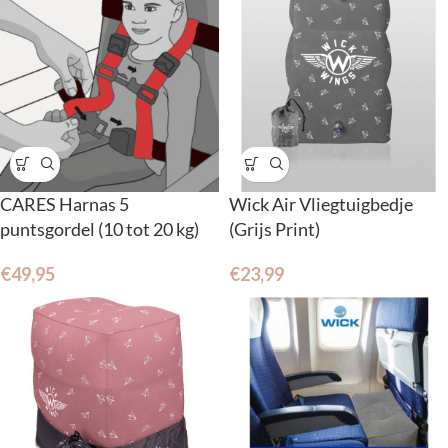
CARES Harnas 5
Wick Air Vliegtuigbedje
puntsgordel (10 tot 20 kg)
(Grijs Print)
€
49,95
€
23,99