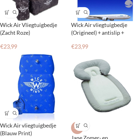
Wick Air Vliegtuigbedje
Wick Air vliegtuigbedje
(Zacht Roze)
(Origineel) + antislip +
pompje
€
23,99
€
23,99
Wick Air vliegtuigbedje
-36%
(Blauw Print)
Jane Zomer- en