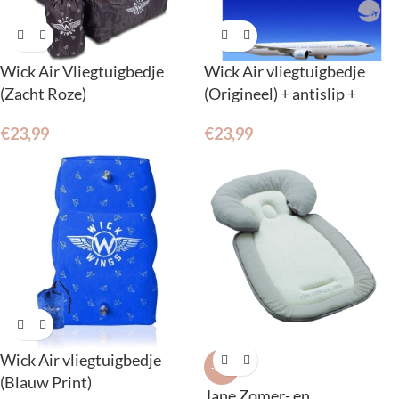
Wick Air Vliegtuigbedje
Wick Air vliegtuigbedje
(Zacht Roze)
(Origineel) + antislip +
pompje
€
23,99
€
23,99
Wick Air vliegtuigbedje
-36%
(Blauw Print)
Jane Zomer- en