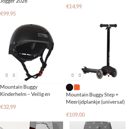
Jogger 2026
€
14,99
€
99,95
Mountain Buggy
Kinderhelm – Veilig en
Mountain Buggy Step +
verstelbaar (2- 7 jr.)
Meerijdplankje (universal)
€
32,99
€
109,00