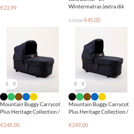
Wintermatras (extra dik
€
23,99
matras en verkleiner)
€
45,00
€
70,00
Mountain Buggy Carrycot
Mountain Buggy Carrycot
Plus Heritage Collection /
Plus Heritage Collection /
V4 voor Urban Jungle en
V4 voor Duet
€
249,00
€
249,00
terrain.