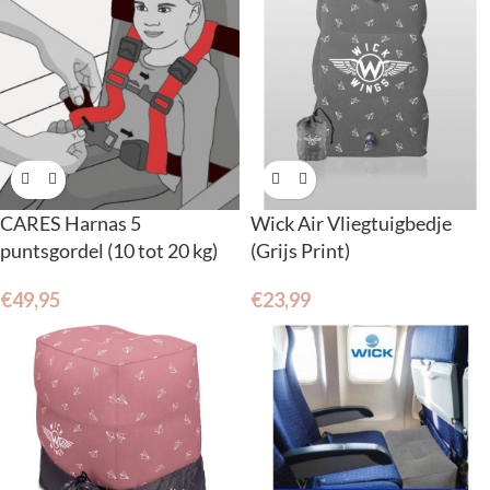
CARES Harnas 5
Wick Air Vliegtuigbedje
puntsgordel (10 tot 20 kg)
(Grijs Print)
€
49,95
€
23,99