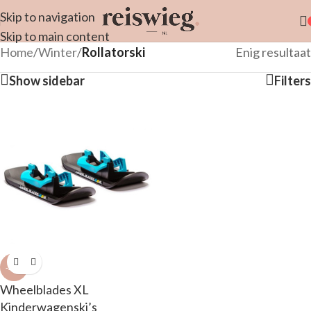
Skip to navigation
Skip to main content
Home
/
Winter
/
Rollatorski
Enig resultaat
Show sidebar
Filters
-22%
Wheelblades XL
Kinderwagenski’s