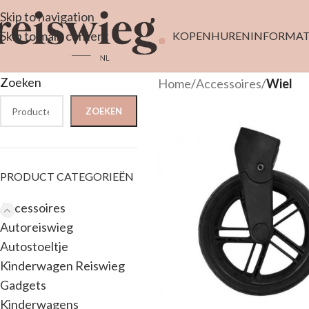
Skip to navigation
Skip to main content
KOPEN
HUREN
INFORMAT
Zoeken
Home
/
Accessoires
/
Wiel
ZOEKEN
PRODUCT CATEGORIEËN
Accessoires
Autoreiswieg
Autostoeltje
Kinderwagen Reiswieg
Gadgets
Kinderwagens