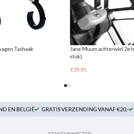
wagen Tashaak
Jane Muum achterwiel 2e h
stuk)
€
39,95
D EN BELGIË
GRATIS VERZENDING VANAF €20,-
STAY CONNECTED