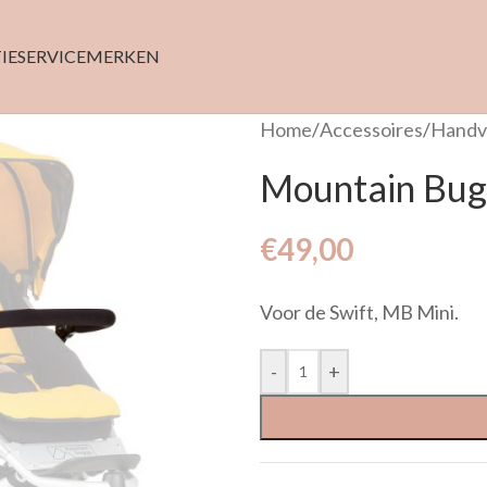
IE
SERVICE
MERKEN
Home
/
Accessoires
/
Handv
Mountain Bugg
€
49,00
Voor de Swift, MB Mini.
-
+