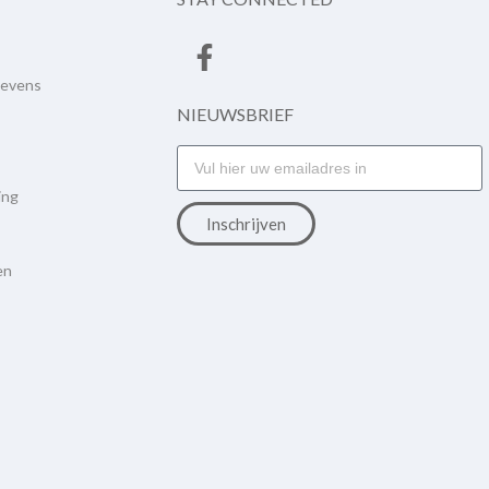
gevens
NIEUWSBRIEF
ing
Inschrijven
en