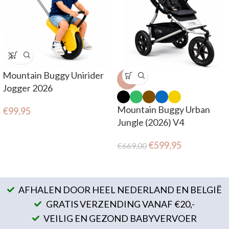
Mountain Buggy Unirider
-10%
Jogger 2026
Mountain Buggy Urban
€
99,95
Jungle (2026) V4
€
599,95
€
669,00
AFHALEN DOOR HEEL NEDERLAND EN BELGIË
GRATIS VERZENDING VANAF €20,-
VEILIG EN GEZOND BABYVERVOER