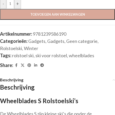
-
+
TOEVOEGEN AAN WINKELWAGEN
Artikelnummer:
9781239586190
Categorieën:
Gadgets
,
Gadgets
,
Geen categorie
,
Rolstoelski
,
Winter
Tags:
rolstoel ski
,
ski voor rolstoel
,
wheelblades
Share:
Beschrijving
Beschrijving
Wheelblades S Rolstoelski’s
De Wheelblades S zijn kleine ski’s die onder de