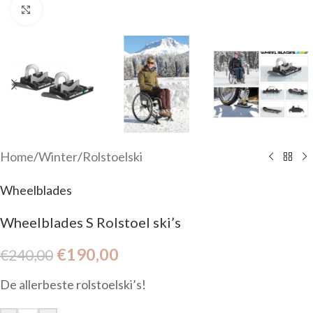
Click to enlarge
Home
/
Winter
/
Rolstoelski
Wheelblades
Wheelblades S Rolstoel ski’s
€
190,00
€
240,00
De allerbeste rolstoelski’s!