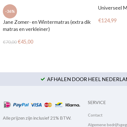
Universeel M
-36%
€
124,99
Jane Zomer- en Wintermatras (extra dik
matras en verkleiner)
€
45,00
€
70,00
AFHALEN DOOR HEEL NEDERLAN
SERVICE
Contact
Alle prijzen zijn inclusief 21% BTW.
Algemene bedrijfsge