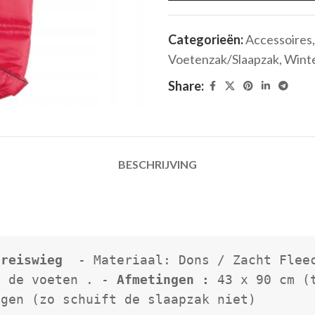
Categorieën:
Accessoires
,
Voetenzak/Slaapzak
,
Wint
Share:
BESCHRIJVING
 reiswieg 
 - Materiaal: Dons / Zacht Fleec
j de voeten . -
 Afmetingen :
 43 x 90 cm (
agen (zo schuift de slaapzak niet)