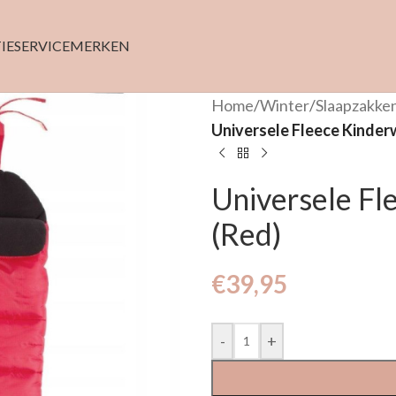
IE
SERVICE
MERKEN
Home
/
Winter
/
Slaapzakke
Universele Fleece Kinder
Universele Fl
(Red)
€
39,95
-
+