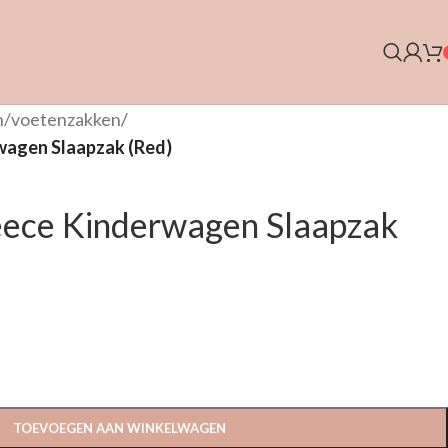
n/voetenzakken
/
wagen Slaapzak (Red)
eece Kinderwagen Slaapzak
TOEVOEGEN AAN WINKELWAGEN