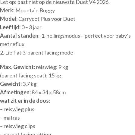
Let op: past niet op de nieuwste Duet V4 2026.
Merk:
Mountain Buggy
Model:
Carrycot Plus voor Duet
Leeftijd:
0 – 3 jaar
Aantal standen:
1. hellingsmodus – perfect voor baby’s
met reflux
2. Lie flat 3. parent facing mode
Max. Gewicht:
reiswieg: 9 kg
(parent facing seat): 15 kg
Gewicht:
3,7 kg
Afmetingen:
84 x 34 x 58cm
wat zit er in de doos:
– reiswieg plus
– matras
– reiswieg clips
– parent facing zitting