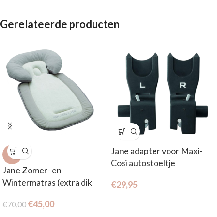
Gerelateerde producten
Jane adapter voor Maxi-
-36%
Cosi autostoeltje
Jane Zomer- en
Wintermatras (extra dik
€
29,95
matras en verkleiner)
€
45,00
€
70,00